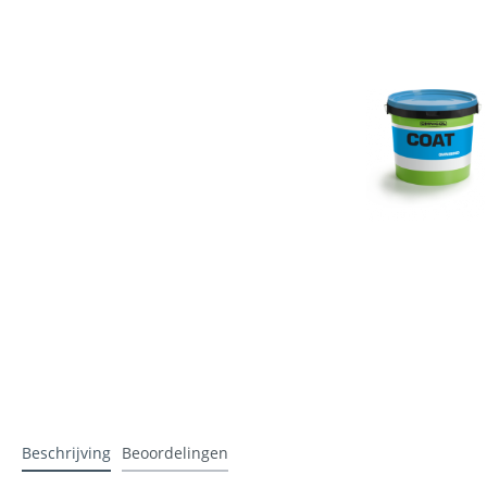
Stucadoren
IJzerwar
Lewis platen
Gipsplaa
Folie
Ubbink a
Werkhandschoenen
Ubiflex 
Beschrijving
Beoordelingen