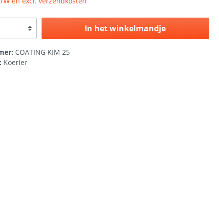
 BTW en excl. verzendkosten
In het winkelmandje
mer:
COATING KIM 25
:
Koerier