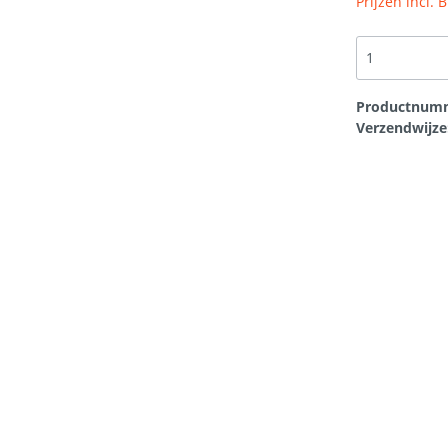
Prijzen incl.
en
Overige
t
Bouwplaten
rtikelen
Scheurherstel gevel
Productnum
Verzendwijze
loodvervanger
Hang en sluitwerk