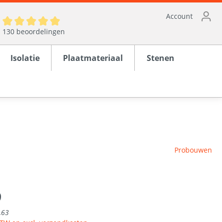
Account
130 beoordelingen
Isolatie
Plaatmateriaal
Stenen
ten
Probouwen
en
rond
9
,63