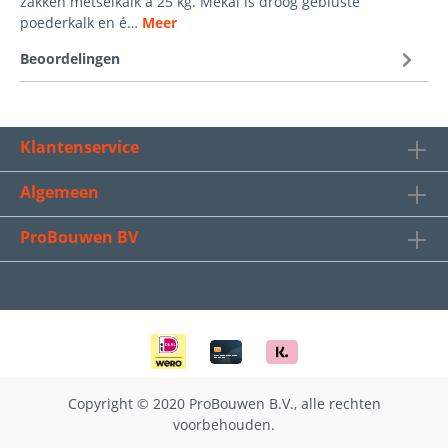
zakken metselkalk á 25 kg. Mekal is droog gebluste
poederkalk en é…
Meer
Beoordelingen
Klantenservice
Algemeen
ProBouwen BV
Copyright © 2020 ProBouwen B.V., alle rechten
voorbehouden.