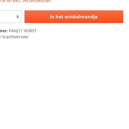
 BTW en excl. verzendkosten
In het winkelmandje
mer:
PANJ11 VORST
:
Vrachtvervoer