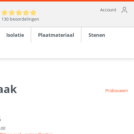
Account
130 beoordelingen
Isolatie
Plaatmateriaal
Stenen
haak
ten
Probouwen
en
rond
5
,00