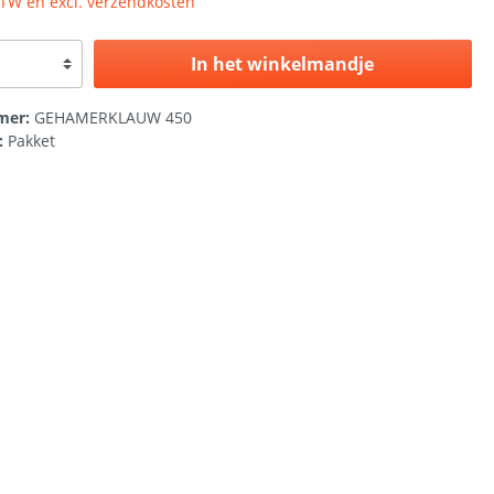
 BTW en excl. verzendkosten
In het winkelmandje
mer:
GEHAMERKLAUW 450
:
Pakket