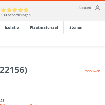
Account
130 beoordelingen
Isolatie
Plaatmateriaal
Stenen
122156)
ten
Probouwen
rond
1
en
,28