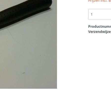
Prijzen incl.
en
Overige
t
Bouwplaten
rtikelen
Scheurherstel gevel
Productnum
Verzendwijze
loodvervanger
Hang en sluitwerk