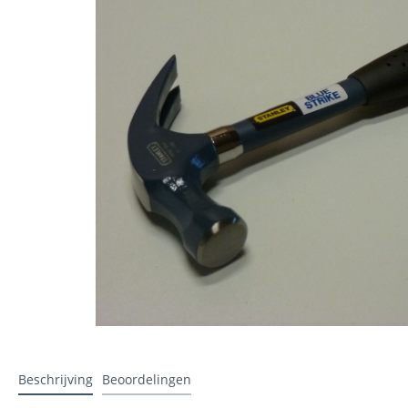
Stucadoren
IJzerwar
Lewis platen
Gipsplaa
Folie
Ubbink a
Werkhandschoenen
Ubiflex 
Beschrijving
Beoordelingen