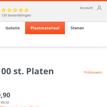
Account
130 beoordelingen
Isolatie
Plaatmateriaal
Stenen
0 st. Platen
ten
Probouwen
en
rond
0,90
149,50