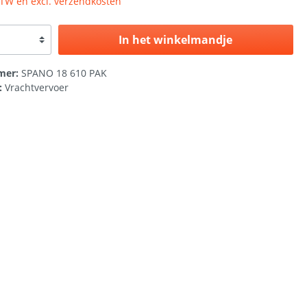
 BTW en excl. verzendkosten
In het winkelmandje
mer:
SPANO 18 610 PAK
:
Vrachtvervoer