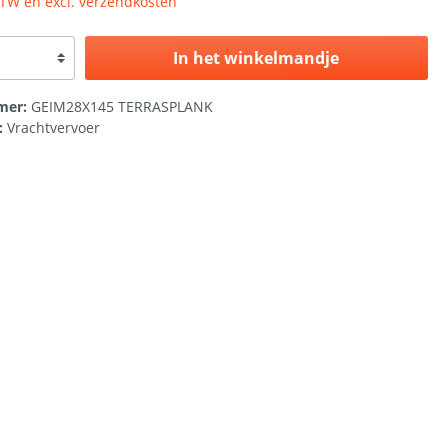
 BTW en excl. verzendkosten
In het winkelmandje
mer:
GEIM28X145 TERRASPLANK
:
Vrachtvervoer