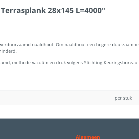
 Terrasplank 28x145 L=4000"
n verduurzaamd naaldhout. Om naaldhout een hogere duurzaamheid
minderd.
md, methode vacuüm en druk volgens Stichting Keuringsbureau 
per stuk
Algemeen