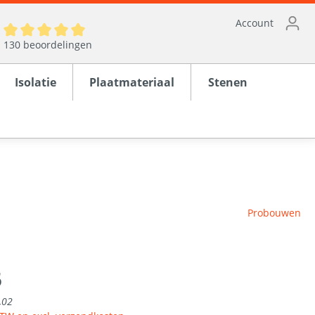
Account
130 beoordelingen
Isolatie
Plaatmateriaal
Stenen
ten
Probouwen
en
rond
5
,02