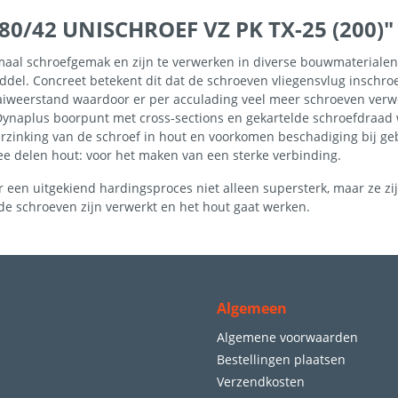
80/42 UNISCHROEF VZ PK TX-25 (200)"
imaal schroefgemak en zijn te verwerken in diverse bouwmaterial
el. Concreet betekent dit dat de schroeven vliegensvlug inschroev
iweerstand waardoor er per acculading veel meer schroeven verwe
e Dynaplus boorpunt met cross-sections en gekartelde schroefdraad
rzinking van de schroef in hout en voorkomen beschadiging bij ge
ee delen hout: voor het maken van een sterke verbinding.
r een uitgekiend hardingsproces niet alleen supersterk, maar ze z
 de schroeven zijn verwerkt en het hout gaat werken.
Algemeen
Algemene voorwaarden
Bestellingen plaatsen
Verzendkosten