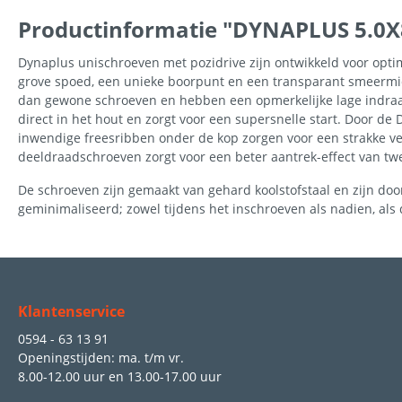
Productinformatie "DYNAPLUS 5.0X
Dynaplus unischroeven met pozidrive zijn ontwikkeld voor opt
grove spoed, een unieke boorpunt en een transparant smeermidd
dan gewone schroeven en hebben een opmerkelijke lage indraa
direct in het hout en zorgt voor een supersnelle start. Door d
inwendige freesribben onder de kop zorgen voor een strakke ve
deeldraadschroeven zorgt voor een beter aantrek-effect van tw
De schroeven zijn gemaakt van gehard koolstofstaal en zijn doo
geminimaliseerd; zowel tijdens het inschroeven als nadien, als
Klantenservice
0594 - 63 13 91
Openingstijden: ma. t/m vr.
8.00-12.00 uur
en
13.00-17.00 uur