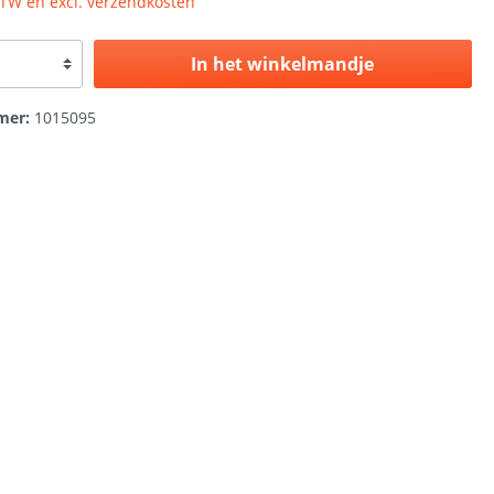
 BTW en excl. verzendkosten
In het winkelmandje
mer:
1015095