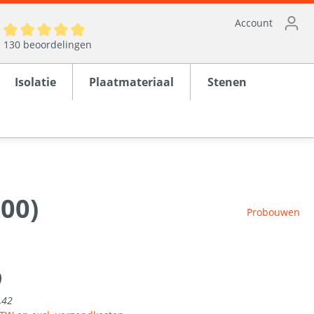
Account
130 beoordelingen
Isolatie
Plaatmateriaal
Stenen
00)
ten
Probouwen
rond
9
en
,42