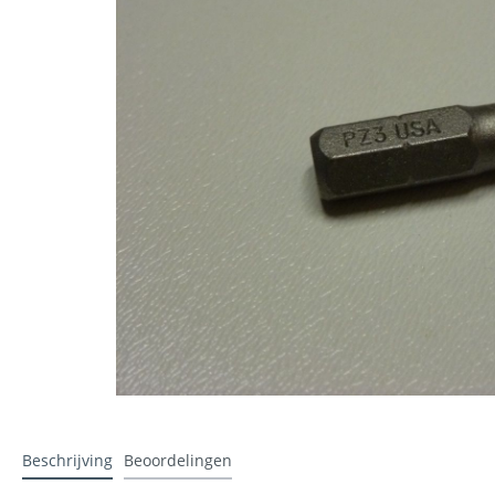
Stucadoren
IJzerwar
Lewis platen
Gipsplaa
Folie
Ubbink a
Werkhandschoenen
Ubiflex 
Beschrijving
Beoordelingen