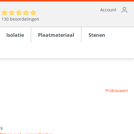
Account
130 beoordelingen
Isolatie
Plaatmateriaal
Stenen
ten
Probouwen
rond
en
26