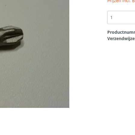
Prijzen incl.
en
Overige
t
Bouwplaten
rtikelen
Scheurherstel gevel
Productnum
Verzendwijze
loodvervanger
Hang en sluitwerk