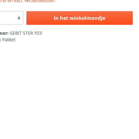
 BTW en excl. verzendkosten
In het winkelmandje
mer:
GEBIT STER PZ3
:
Pakket