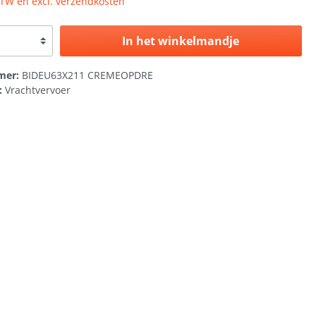
 BTW en excl. verzendkosten
In het winkelmandje
mer:
BIDEU63X211 CREMEOPDRE
:
Vrachtvervoer