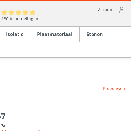
Account
130 beoordelingen
Isolatie
Plaatmateriaal
Stenen
ten
Probouwen
en
rond
67
,08