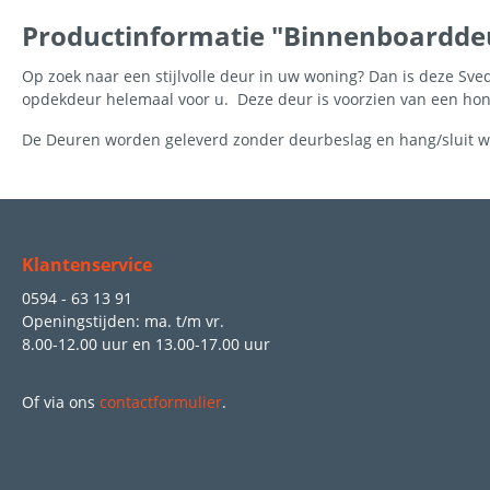
Productinformatie "Binnenboardde
Op zoek naar een stijlvolle deur in uw woning? Dan is deze Sve
opdekdeur helemaal voor u. Deze deur is voorzien van een honi
De Deuren worden geleverd zonder deurbeslag en hang/sluit w
Klantenservice
0594 - 63 13 91
Openingstijden: ma. t/m vr.
8.00-12.00 uur
en
13.00-17.00 uur
Of via ons
contactformulier
.