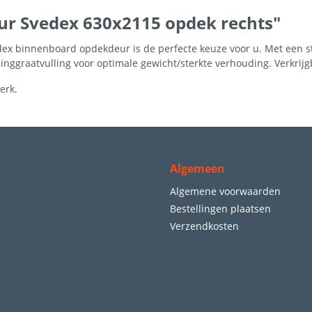
ur Svedex 630x2115 opdek rechts"
dex binnenboard opdekdeur is de perfecte keuze voor u. Met een str
nggraatvulling voor optimale gewicht/sterkte verhouding. Verkrij
erk.
Algemeen
Algemene voorwaarden
Bestellingen plaatsen
Verzendkosten