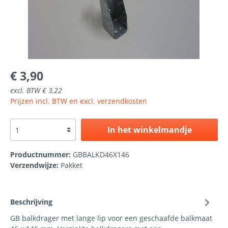
€ 3,90
excl. BTW € 3,22
Prijzen incl. BTW en excl. verzendkosten
In het winkelmandje
Productnummer:
GBBALKD46X146
Verzendwijze:
Pakket
Beschrijving
GB balkdrager met lange lip voor een geschaafde balkmaat